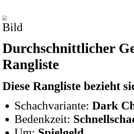
Durchschnittlicher G
Rangliste
Diese Rangliste bezieht si
Schachvariante:
Dark Ch
Bedenkzeit:
Schnellscha
Um:
Spielgeld