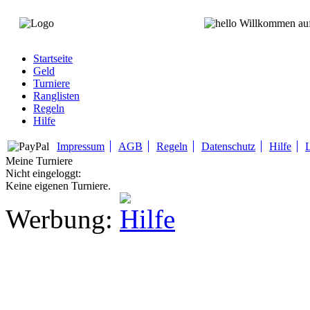
Willkommen au
Startseite
Geld
Turniere
Ranglisten
Regeln
Hilfe
Impressum
AGB
Regeln
Datenschutz
Hilfe
Meine Turniere
Nicht eingeloggt:
Keine eigenen Turniere.
Werbung: