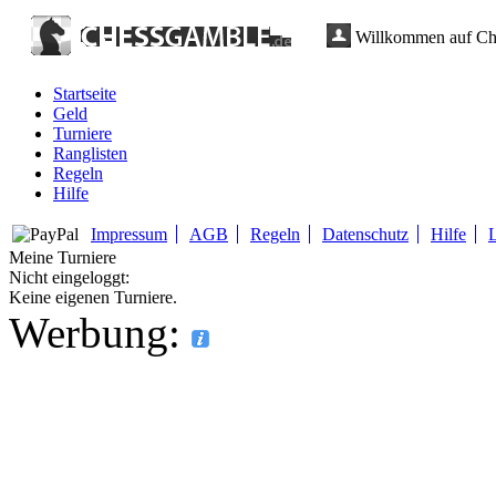
Willkommen auf Ch
Startseite
Geld
Turniere
Ranglisten
Regeln
Hilfe
Impressum
AGB
Regeln
Datenschutz
Hilfe
Meine Turniere
Nicht eingeloggt:
Keine eigenen Turniere.
Werbung: