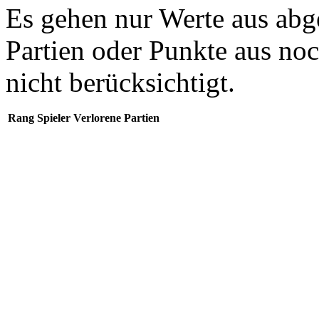
Es gehen nur Werte aus abg
Partien oder Punkte aus noc
nicht berücksichtigt.
Rang
Spieler
Verlorene Partien