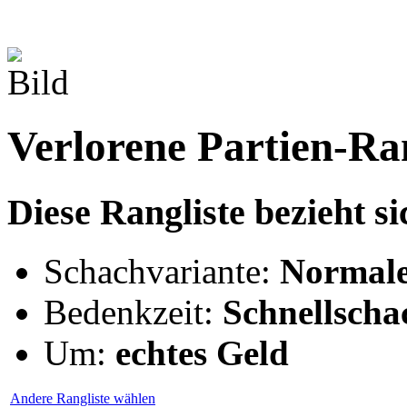
Verlorene Partien-Ran
Diese Rangliste bezieht si
Schachvariante:
Normale
Bedenkzeit:
Schnellscha
Um:
echtes Geld
Andere Rangliste wählen